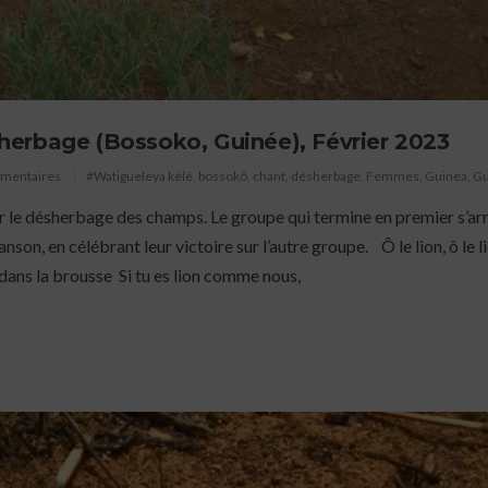
erbage (Bossoko, Guinée), Février 2023
mmentaires
#Watigueleya kèlê
,
bossokô
,
chant
,
désherbage
,
Femmes
,
Guinea
,
Gu
 le désherbage des champs. Le groupe qui termine en premier s’arr
son, en célébrant leur victoire sur l’autre groupe. Ô le lion, ô le l
dans la brousse Si tu es lion comme nous,