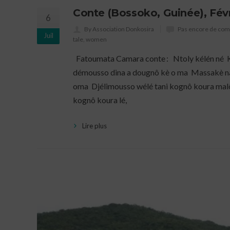
Conte (Bossoko, Guinée), Fév
6
By Association Donkosira
Pas encore de co
Juil
tale
,
women
Fatoumata Camara conte : Ntoly kélén né K
démousso dina a dougnô kè o ma Massakè na
oma Djélimousso wélé tani kognô koura malôd
kognô koura lé,
Lire plus