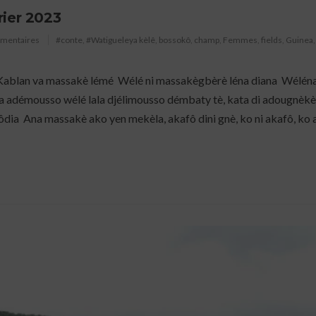
rier 2023
mmentaires
#conte
,
#Watigueleya kèlê
,
bossokô
,
champ
,
Femmes
,
fields
,
Guinea
ablan va massakè lémé Wélé ni massakègbèrè léna diana Wéléna
 adémousso wélé lala djélimousso démbaty tè, kata di adougnèk
ia Ana massakè ako yen mekèla, akafô dini gnè, ko ni akafô, ko a