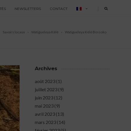
|
TÉS
NEWSLETTERS
CONTACT
Savoirs locaux
Watigueleya Kèlê
Watigueleya Kèlê Bossoko
Archives
août 2023
(1)
juillet 2023
(9)
juin 2023
(12)
mai 2023
(9)
avril 2023
(13)
mars 2023
(14)
février 2023
(5)