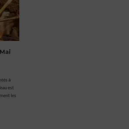
 Mai
ntés à
’eau est
ement les