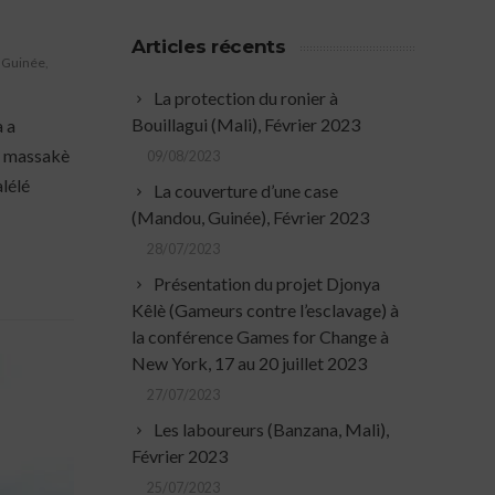
Articles récents
,
Guinée
,
La protection du ronier à
Bouillagui (Mali), Février 2023
 a
è massakè
09/08/2023
lélé
La couverture d’une case
(Mandou, Guinée), Février 2023
28/07/2023
Présentation du projet Djonya
Kêlè (Gameurs contre l’esclavage) à
la conférence Games for Change à
New York, 17 au 20 juillet 2023
27/07/2023
Les laboureurs (Banzana, Mali),
Février 2023
25/07/2023