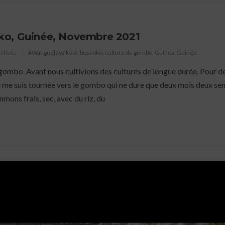
ko, Guinée, Novembre 2021
ctivés
#Watigueleya kèlê
,
bossokô
,
culture du gombo
,
Guinea
,
Guinée
du gombo. Avant nous cultivions des cultures de longue durée. Pour d
 me suis tournée vers le gombo qui ne dure que deux mois deux se
mons frais, sec, avec du riz, du