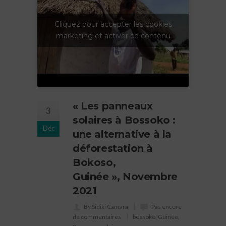
Cliquez pour accepter les cookies
marketing et activer ce contenu
« Les panneaux
3
solaires à Bossoko :
Déc
une alternative à la
déforestation à
Bokoso,
Guinée », Novembre
2021
By Sidiki Camara
Pas encore
de commentaires
bossokô
,
Guinée
,