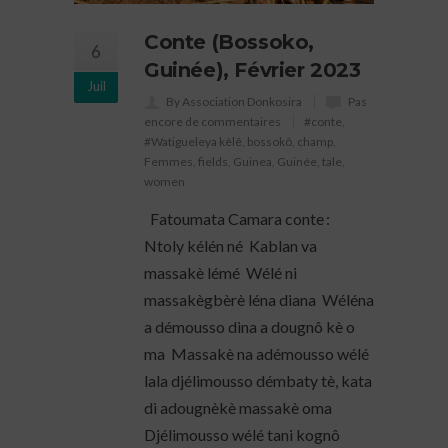
Conte (Bossoko,
6
Guinée), Février 2023
Juil
By Association Donkosira
Pas
encore de commentaires
#conte
,
#Watigueleya kèlê
,
bossokô
,
champ
,
Femmes
,
fields
,
Guinea
,
Guinée
,
tale
,
women
Fatoumata Camara conte :
Ntoly kélén né Kablan va
massakè lémé Wélé ni
massakègbèrè léna diana Wéléna
a démousso dina a dougnô kè o
ma Massakè na adémousso wélé
lala djélimousso démbaty tè, kata
di adougnèkè massakè oma
Djélimousso wélé tani kognô