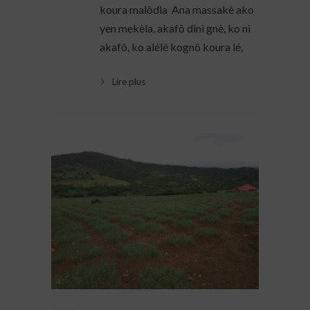
koura malôdia Ana massakè ako
yen mekèla, akafô dini gnè, ko ni
akafô, ko alélé kognô koura lé,
Lire plus