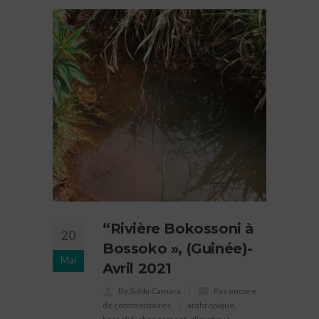
“Rivière Bokossoni à
20
Bossoko », (Guinée)-
Mai
Avril 2021
By Sidiki Camara
Pas encore
de commentaires
anthropique
,