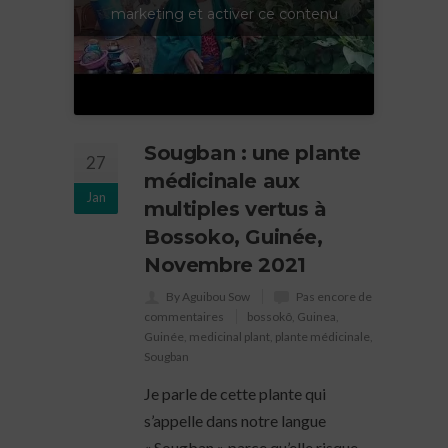
marketing et activer ce contenu
Sougban : une plante
27
médicinale aux
Jan
multiples vertus à
Bossoko, Guinée,
Novembre 2021
By Aguibou Sow
Pas encore de
commentaires
bossokô
,
Guinea
,
Guinée
,
medicinal plant
,
plante médicinale
,
Sougban
Je parle de cette plante qui
s’appelle dans notre langue
« Sougban » parce qu’elle risque