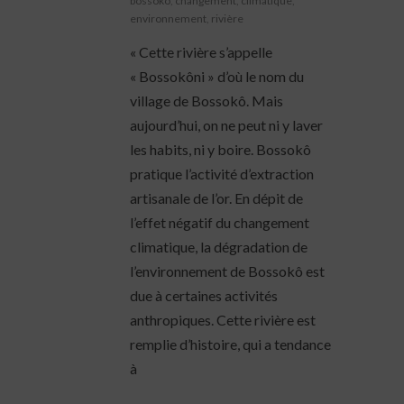
bossokô
,
changement
,
climatique
,
environnement
,
rivière
« Cette rivière s’appelle
« Bossokôni » d’où le nom du
village de Bossokô. Mais
aujourd’hui, on ne peut ni y laver
les habits, ni y boire. Bossokô
pratique l’activité d’extraction
artisanale de l’or. En dépit de
l’effet négatif du changement
climatique, la dégradation de
l’environnement de Bossokô est
due à certaines activités
anthropiques. Cette rivière est
remplie d’histoire, qui a tendance
à