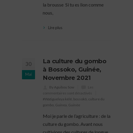
la brousse Si tu es lion comme
nous,
Lire plus
La culture du gombo
30
à Bossoko, Guinée,
Mai
Novembre 2021
By Aguibou Sow
Les
commentaires sont désactivés
#Watigueleya kèlê
,
bossokô
,
culture du
gombo
,
Guinea
,
Guinée
Moi je parle de l’agriculture : de la
culture du gombo. Avant nous
cultivions des cultures de longue