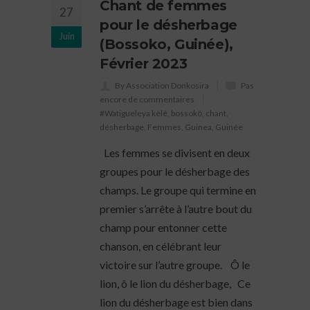
Chant de femmes
27
pour le désherbage
Juin
(Bossoko, Guinée),
Février 2023
By Association Donkosira
Pas
encore de commentaires
#Watigueleya kèlê
,
bossokô
,
chant
,
désherbage
,
Femmes
,
Guinea
,
Guinée
Les femmes se divisent en deux
groupes pour le désherbage des
champs. Le groupe qui termine en
premier s’arrête à l’autre bout du
champ pour entonner cette
chanson, en célébrant leur
victoire sur l’autre groupe. Ô le
lion, ô le lion du désherbage, Ce
lion du désherbage est bien dans