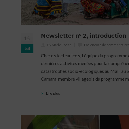
Newsletter n° 2, introduction
15
By Marie Rodet
Pas encore de commentaire
Juil
Cher.e.s lecteur.ice.s, L’équipe du programme
dernières activités menées pour la compréhensi
catastrophes socio-écologiques au Mali, au S
Camara, membre villageois du programme ma
Lire plus