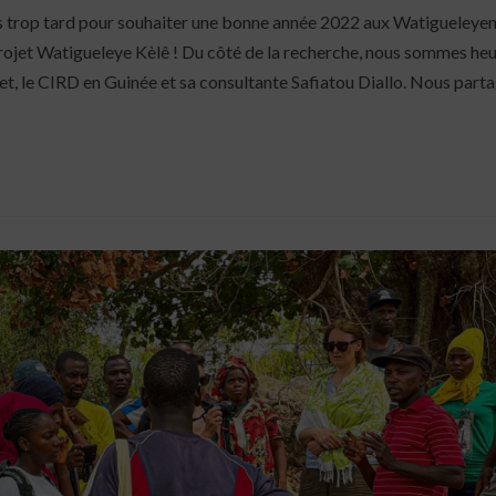
mais trop tard pour souhaiter une bonne année 2022 aux Watigueleye
projet Watigueleye Kèlê ! Du côté de la recherche, nous sommes he
et, le CIRD en Guinée et sa consultante Safiatou Diallo. Nous part