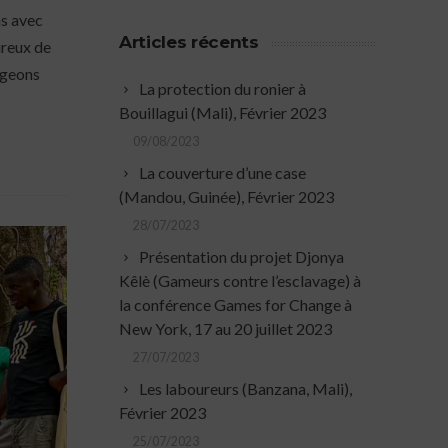
ns avec
Articles récents
ureux de
ageons
La protection du ronier à
Bouillagui (Mali), Février 2023
09/08/2023
La couverture d’une case
(Mandou, Guinée), Février 2023
28/07/2023
Présentation du projet Djonya
Kêlè (Gameurs contre l’esclavage) à
la conférence Games for Change à
New York, 17 au 20 juillet 2023
27/07/2023
Les laboureurs (Banzana, Mali),
Février 2023
25/07/2023