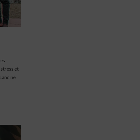
les
 stress et
 Lanciné