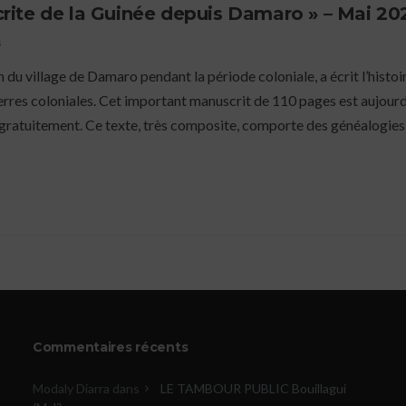
écrite de la Guinée depuis Damaro » – Mai 20
s
du village de Damaro pendant la période coloniale, a écrit l’histoir
erres coloniales. Cet important manuscrit de 110 pages est aujourd
s, gratuitement. Ce texte, très composite, comporte des généalogies
Commentaires récents
Modaly Diarra
dans
LE TAMBOUR PUBLIC Bouillagui