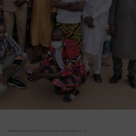
n
s
#Watigueleya kèlê
,
introduction
,
Newsletter n° 4