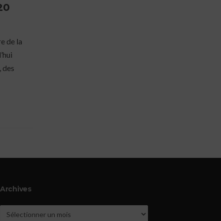
20
e de la
’hui
, des
Archives
Archives