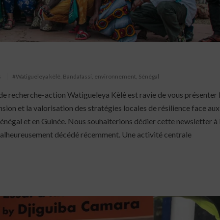
s
#Watigueleya kèlê
,
Bandafassi
,
environnement
,
Sénégal
 de recherche-action Watigueleya Kèlê est ravie de vous présenter 
on et la valorisation des stratégies locales de résilience face aux
énégal et en Guinée. Nous souhaiterions dédier cette newsletter à
lheureusement décédé récemment. Une activité centrale