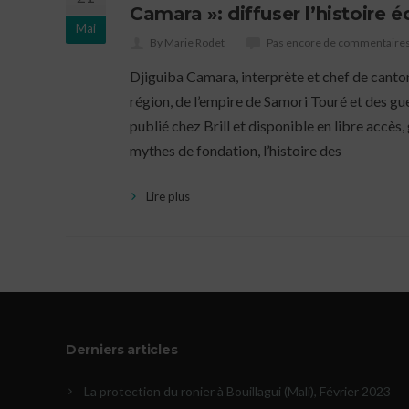
Camara »: diffuser l’histoire 
Mai
By Marie Rodet
Pas encore de commentaire
Djiguiba Camara, interprète et chef de canton 
région, de l’empire de Samori Touré et des gu
publié chez Brill et disponible en libre accè
mythes de fondation, l’histoire des
Lire plus
Derniers articles
La protection du ronier à Bouillagui (Mali), Février 2023