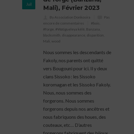
Juil
Mali), Février 2023
By Association Donkosira
Pas
encore de commentaires
#bois
,
#forge
,
#Watigueleya kèlê
,
Banzana
,
blacksmith
,
disappearance
,
disparition
,
Mali
,
wood
Nous sommes les descendants de
Fakoly, nos parents ont quitté
vers Bougouni pour ici. Il y deux
clans Sissoko : les Sissoko
koromagan et les Sissoko Fakoly.
Nous, nous sommes des
forgerons. Nous sommes
forgerons depuis nos ancêtres et
nous fabriquons des houes, des
couteaux, etc… D’autres
forgerons fabriquent des bijoux,