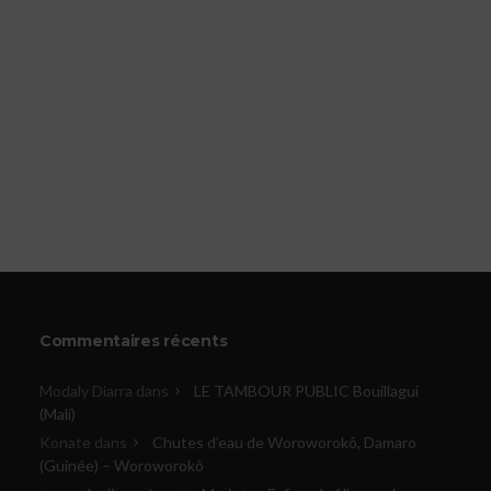
Commentaires récents
Modaly Diarra
dans
LE TAMBOUR PUBLIC Bouillagui
(Mali)
Konate
dans
Chutes d’eau de Woroworokô, Damaro
(Guinée) – Woroworokô