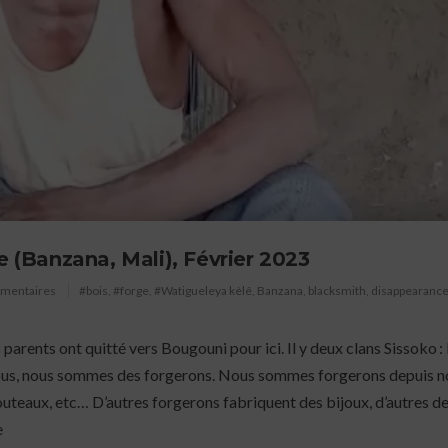
e (Banzana, Mali), Février 2023
mmentaires
#bois
,
#forge
,
#Watigueleya kèlê
,
Banzana
,
blacksmith
,
disappearanc
rents ont quitté vers Bougouni pour ici. Il y deux clans Sissoko : 
ous, nous sommes des forgerons. Nous sommes forgerons depuis n
outeaux, etc… D’autres forgerons fabriquent des bijoux, d’autres d
e