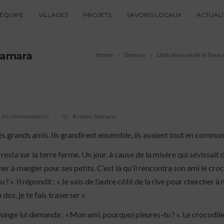
ÉQUIPE
VILLAGES
PROJETS
SAVOIRS LOCAUX
ACTUALI
 Camara
Home
Damaro
Littérature orale et lie
e de commentaires
#conte
,
Damaro
 très grands amis. Ils grandirent ensemble, ils avaient tout en commu
 resta sur la terre ferme. Un jour, à cause de la misère qui sévissait 
her à manger pour ses petits. C’est là qu’il rencontra son ami le cro
? ». Il répondit : « Je vais de l’autre côté de la rive pour chercher 
dos, je te fais traverser ».
le singe lui demanda : « Mon ami, pourquoi pleures-tu ? ». Le crocodil