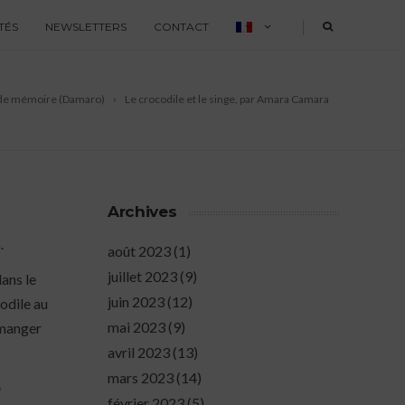
|
TÉS
NEWSLETTERS
CONTACT
ux de mémoire (Damaro)
Le crocodile et le singe, par Amara Camara
Archives
n.
août 2023
(1)
juillet 2023
(9)
dans le
juin 2023
(12)
codile au
mai 2023
(9)
à manger
avril 2023
(13)
mars 2023
(14)
e
février 2023
(5)