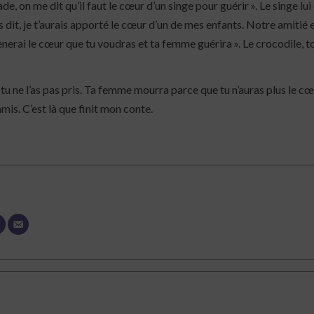
, on me dit qu’il faut le cœur d’un singe pour guérir ». Le singe lui 
s dit, je t’aurais apporté le cœur d’un de mes enfants. Notre amitié 
mènerai le cœur que tu voudras et ta femme guérira ». Le crocodile, t
r, tu ne l’as pas pris. Ta femme mourra parce que tu n’auras plus le c
amis. C’est là que finit mon conte.