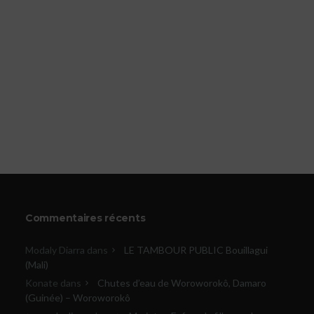
Commentaires récents
Modaly Diarra
dans
LE TAMBOUR PUBLIC Bouillagui
(Mali)
Konate
dans
Chutes d’eau de Woroworokô, Damaro
(Guinée) – Woroworokô