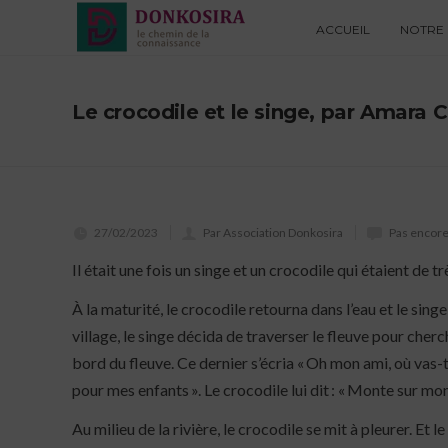
ACCUEIL
NOTRE 
Le crocodile et le singe, par Amara
27/02/2023
Par Association Donkosira
Pas encor
Il était une fois un singe et un crocodile qui étaient de
À la maturité, le crocodile retourna dans l’eau et le singe
village, le singe décida de traverser le fleuve pour cherc
bord du fleuve. Ce dernier s’écria « Oh mon ami, où vas-tu 
pour mes enfants ». Le crocodile lui dit : « Monte sur mon 
Au milieu de la rivière, le crocodile se mit à pleurer. Et 