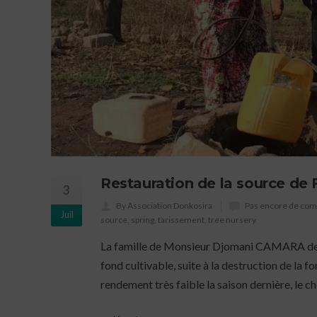
Restauration de la source de 
3
By Association Donkosira
Pas encore de co
Juil
source
,
spring
,
tarissement
,
tree nursery
La famille de Monsieur Djomani CAMARA de Ma
fond cultivable, suite à la destruction de la f
rendement très faible la saison dernière, le che