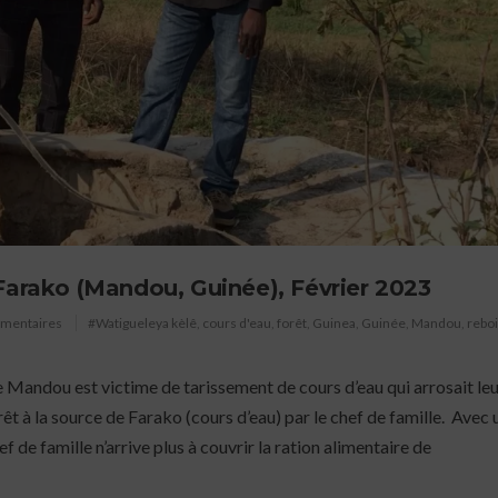
Farako (Mandou, Guinée), Février 2023
mmentaires
#Watigueleya kèlê
,
cours d'eau
,
forêt
,
Guinea
,
Guinée
,
Mandou
,
rebo
ndou est victime de tarissement de cours d’eau qui arrosait leu
orêt à la source de Farako (cours d’eau) par le chef de famille. Avec 
f de famille n’arrive plus à couvrir la ration alimentaire de