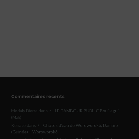
Commentaires récents
Modaly Diarra
dans
LE TAMBOUR PUBLIC Bouillagui
(Mali)
Konate
dans
Chutes d’eau de Woroworokô, Damaro
(Guinée) – Woroworokô