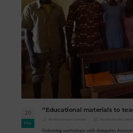
“Educational materials to teac
20
By Ansoumane Camara
Pas encore de comm
May
Following workshops with delegates Ansou