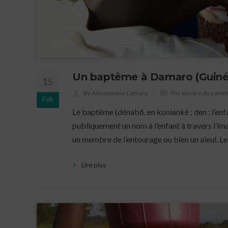
Un baptême à Damaro (Guiné
15
By Ansoumane Camara
Pas encore de comm
Feb
Le baptême (dénabö, en konianké ; den : l’enfa
publiquement un nom à l’enfant à travers l’i
un membre de l’entourage ou bien un aïeul. L
Lire plus