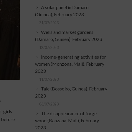
A solar panel in Damaro
(Guinea), February 2023
21/07/2023
Wells and market gardens
(Damaro, Guinea), February 2023
12/07/2023
Income-generating activities for
women (Monzona, Mali), February
2023
11/07/2023
Tale (Bossoko, Guinea), February
2023
x
06/07/2023
 girls
The disappearance of forge
er before
wood (Banzana, Mali), February
2023