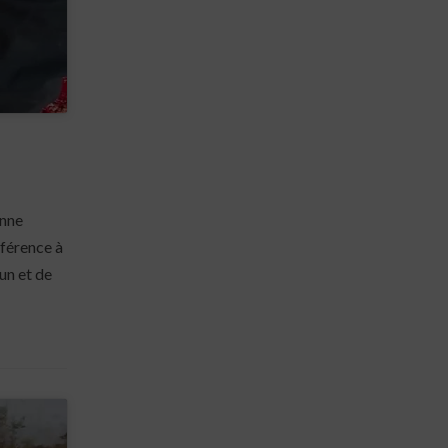
onne
éférence à
un et de