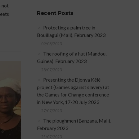
s not
Recent Posts
heets
Protecting a palm tree in
Bouillagui (Mali), February 2023
09/08/2023
The roofing of a hut (Mandou,
Guinea), February 2023
28/07/2023
Presenting the Djonya Kêlè
project (Games against slavery) at
the Games for Change conference
in New York, 17-20 July 2023
27/07/2023
The ploughmen (Banzana, Mali),
February 2023
25/07/2023