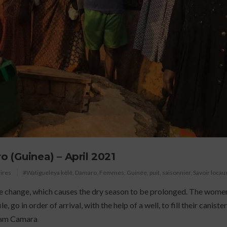
 (Guinea) – April 2021
ires
#Watigueleya kèlê
,
Damaro
,
Femmes
,
Guinée
,
puit
,
saisonnier
,
Savoir locau
te change, which causes the dry season to be prolonged. The women,
le, go in order of arrival, with the help of a well, to fill their canist
ariam Camara