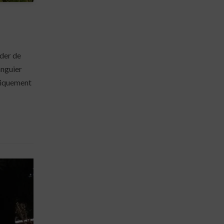
nder de
anguier
uniquement