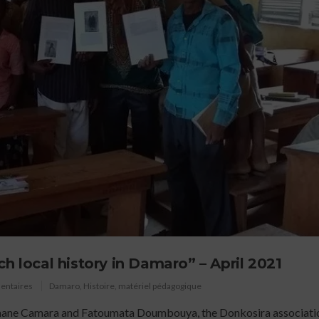
h local history in Damaro” – April 2021
entaires
Damaro
,
Histoire
,
matériel pédagogique
mane Camara and Fatoumata Doumbouya, the Donkosira associati