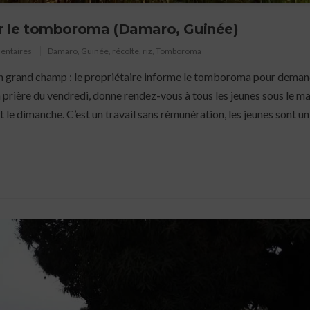
par le tomboroma (Damaro, Guinée)
entaires
Damaro
,
Guinée
,
récolte
,
riz
,
Tomboroma
s un grand champ : le propriétaire informe le tomboroma pour dema
a prière du vendredi, donne rendez-vous à tous les jeunes sous le m
t le dimanche. C’est un travail sans rémunération, les jeunes sont 