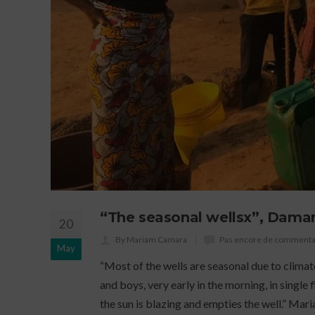
“The seasonal wellsx”, Damaro
20
By Mariam Camara
Pas encore de commenta
May
“Most of the wells are seasonal due to clima
and boys, very early in the morning, in single fi
the sun is blazing and empties the well.” M