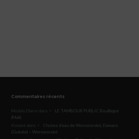
Commentaires récents
Modaly Diarra
dans
LE TAMBOUR PUBLIC Bouillagui
(Mali)
Konate
dans
Chutes d’eau de Woroworokô, Damaro
(Guinée) – Woroworokô