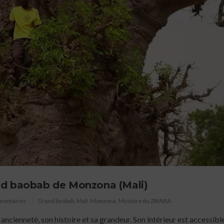
nd baobab de Monzona (Mali)
mentaires
Grand baobab
,
Mali
,
Monzona
,
Mystère du ZIRABA
ncienneté, son histoire et sa grandeur. Son intérieur est accessible