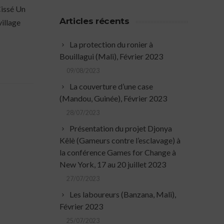
Cissé Un
Articles récents
village
La protection du ronier à
Bouillagui (Mali), Février 2023
09/08/2023
La couverture d’une case
(Mandou, Guinée), Février 2023
28/07/2023
Présentation du projet Djonya
Kêlè (Gameurs contre l’esclavage) à
la conférence Games for Change à
New York, 17 au 20 juillet 2023
27/07/2023
Les laboureurs (Banzana, Mali),
Février 2023
25/07/2023