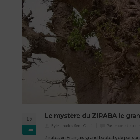
Le mystère du ZIRABA le gra
19
By Mamadou Sène Cissé
Pas encore de com
Juin
Ziraba, en Français grand baobab, de par son a