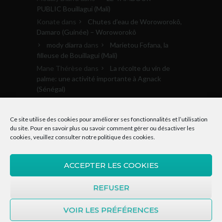
PUBLIC Bouillagui (Mali)
Konate
dans
Chutes d’eau de Woroworokô,
Damaro (Guinée) – Woroworokô
mody diarra
dans
Marietou Fofana, la
filleuse de Bouillagui (Mali)
Mane Thérèse
dans
La récolte du vin de
palme: une activité importante à Agnack
(Sénégal)
Archives
Ce site utilise des cookies pour améliorer ses fonctionnalités et l’utilisation
du site. Pour en savoir plus ou savoir comment gérer ou désactiver les
cookies, veuillez consulter notre
politique des cookies
.
Archives
ACCEPTER LES COOKIES
REFUSER
VOIR LES PRÉFÉRENCES
© 2015-2020, Donkosira.org | Tous droits