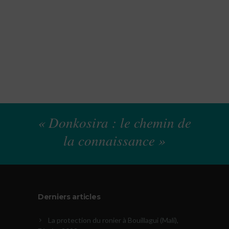
« Donkosira : le chemin de
la connaissance »
Derniers articles
La protection du ronier à Bouillagui (Mali),