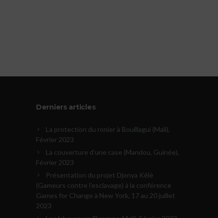
Derniers articles
La protection du ronier à Bouillagui (Mali),
Février 2023
La couverture d’une case (Mandou, Guinée),
Février 2023
Présentation du projet Djonya Kêlè
(Gameurs contre l’esclavage) à la conférence
Games for Change à New York, 17 au 20 juillet
2023