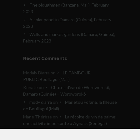
The ploughmen (Banzana, Mali), February
2023
A solar panel in Damaro (Guinea), February
2023
Wells and market gardens (Damaro, Guinea),
February 2023
Recent Comments
Modaly Diarra
on
LE TAMBOUR
PUBLIC Bouillagui (Mali)
Konate
on
Chutes d’eau de Woroworokô,
Damaro (Guinée) – Woroworokô
mody diarra
on
Marietou Fofana, la filleuse
de Bouillagui (Mali)
Mane Thérèse
on
La récolte du vin de palme:
une activité importante à Agnack (Sénégal)