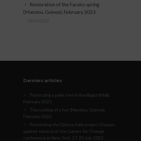
Restoration of the Farako spring
(Mandou, Guinea), February 2023
03/07/2023
Derniers articles
Protecting a palm tree in Bouillagui (Mali),
February 2023
The roofing of a hut (Mandou, Guinea),
February 2023
Presenting the Djonya Kêlè project (Games
against slavery) at the Games for Change
conference in New York, 17-20 July 2023