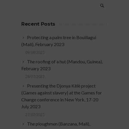
Recent Posts
Protecting a palm tree in Bouillagui
(Mali), February 2023
09/08/2023
The roofing of a hut (Mandou, Guinea),
February 2023
28/07/2023
Presenting the Djonya Kêlè project
(Games against slavery) at the Games for
Change conference in New York, 17-20
July 2023
27/07/2023
The ploughmen (Banzana, Mali),