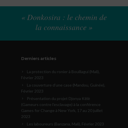
« Donkosira : le chemin de
la connaissance »
Derniers articles
La protection du ronier à Bouillagui (Mali),
Février 2023
La couverture d’une case (Mandou, Guinée),
Février 2023
Présentation du projet Djonya Kêlè
(Gameurs contre l’esclavage) à la conférence
Games for Change à New York, 17 au 20 juillet
2023
Les laboureurs (Banzana, Mali), Février 2023